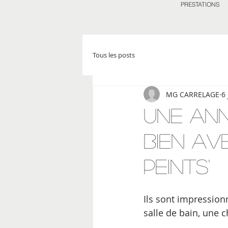
PRESTATIONS
Tous les posts
MG CARRELAGE
6
Une an
bien av
peints'
Ils sont impression
salle de bain, une c