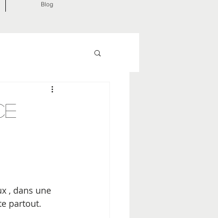
Blog
ce
ux , dans une 
e partout. 