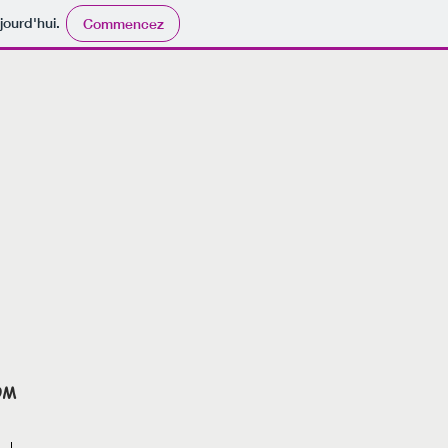
jourd'hui.
Commencez
OOM